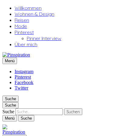
Willkommen
Wohnen & Design
Reisen
Mode
Pinterest
Pinner Interview
Über mich
Pinspiration
Menü
Instagram
Pinterest
Facebook
Twitter
Suche
Suche
Suche
Menü
Suche