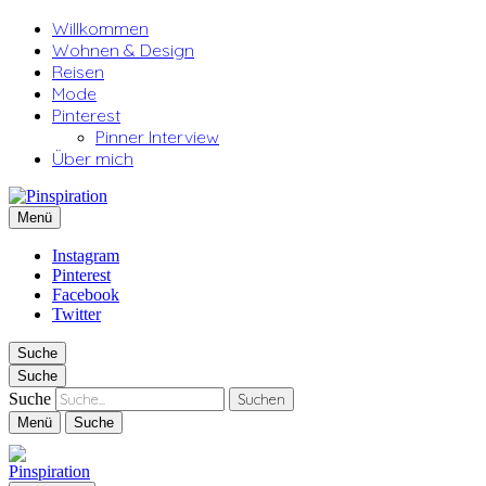
Willkommen
Wohnen & Design
Reisen
Mode
Pinterest
Pinner Interview
Über mich
Pinspiration
Menü
Instagram
Pinterest
Facebook
Twitter
Suche
Suche
Suche
Menü
Suche