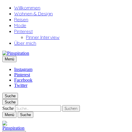
Willkommen
Wohnen & Design
Reisen
Mode
Pinterest
Pinner Interview
Über mich
Pinspiration
Menü
Instagram
Pinterest
Facebook
Twitter
Suche
Suche
Suche
Menü
Suche