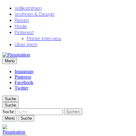
Willkommen
Wohnen & Design
Reisen
Mode
Pinterest
Pinner Interview
Über mich
Pinspiration
Menü
Instagram
Pinterest
Facebook
Twitter
Suche
Suche
Suche
Menü
Suche