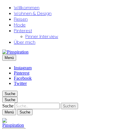
Willkommen
Wohnen & Design
Reisen
Mode
Pinterest
Pinner Interview
Über mich
Pinspiration
Menü
Instagram
Pinterest
Facebook
Twitter
Suche
Suche
Suche
Menü
Suche