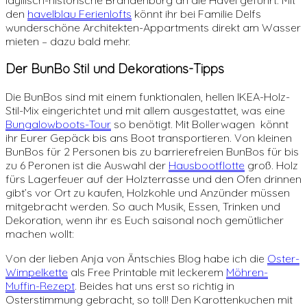
den
havelblau Ferienlofts
könnt ihr bei Familie Delfs
wunderschöne Architekten-Appartments direkt am Wasser
mieten – dazu bald mehr.
Der BunBo Stil und Dekorations-Tipps
Die BunBos sind mit einem funktionalen, hellen IKEA-Holz-
Stil-Mix eingerichtet und mit allem ausgestattet, was eine
Bungalowboots-Tour
so benötigt. Mit Bollerwagen könnt
ihr Eurer Gepäck bis ans Boot transportieren. Von kleinen
BunBos für 2 Personen bis zu barrierefreien BunBos für bis
zu 6 Peronen ist die Auswahl der
Hausbootflotte
groß. Holz
fürs Lagerfeuer auf der Holzterrasse und den Ofen drinnen
gibt’s vor Ort zu kaufen, Holzkohle und Anzünder müssen
mitgebracht werden. So auch Musik, Essen, Trinken und
Dekoration, wenn ihr es Euch saisonal noch gemütlicher
machen wollt:
Von der lieben Anja von Äntschies Blog habe ich die
Oster-
Wimpelkette
als Free Printable mit leckerem
Möhren-
Muffin-Rezept
. Beides hat uns erst so richtig in
Osterstimmung gebracht, so toll! Den Karottenkuchen mit