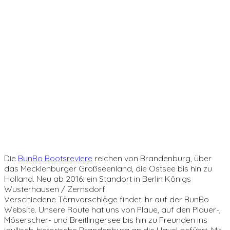
Die
BunBo Bootsreviere
reichen von Brandenburg, über
das Mecklenburger Großseenland, die Ostsee bis hin zu
Holland. Neu ab 2016: ein Standort in Berlin Königs
Wusterhausen / Zernsdorf.
Verschiedene Törnvorschläge findet ihr auf der BunBo
Website. Unsere Route hat uns von Plaue, auf den Plauer-,
Möserscher- und Breitlingersee bis hin zu Freunden ins
idyllisch-historische Brandenburg an die Havel geführt. Mit