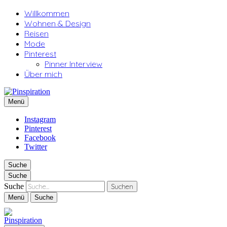
Willkommen
Wohnen & Design
Reisen
Mode
Pinterest
Pinner Interview
Über mich
Pinspiration
Menü
Instagram
Pinterest
Facebook
Twitter
Suche
Suche
Suche
Menü
Suche