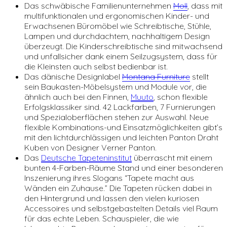
Das schwäbische Familienunternehmen
Moll
, dass mit
multifunktionalen und ergonomischen Kinder- und
Erwachsenen Büromöbel wie Schreibtische, Stühle,
Lampen und durchdachtem, nachhaltigem Design
überzeugt. Die Kinderschreibtische sind mitwachsend
und unfallsicher dank einem Seilzugsystem, dass für
die Kleinsten auch selbst bedienbar ist.
Das dänische Designlabel
Montana Furniture
stellt
sein Baukasten-Möbelsystem und Module vor, die
ähnlich auch bei den Finnen,
Muuto
, schon flexible
Erfolgsklassiker sind. 42 Lackfarben, 7 Furnierungen
und Spezialoberflächen stehen zur Auswahl. Neue
flexible Kombinations-und Einsatzmöglichkeiten gibt’s
mit den lichtdurchlässigen und leichten Panton Draht
Kuben von Designer Verner Panton.
Das
Deutsche Tapeteninstitut
überrascht mit einem
bunten 4-Farben-Räume Stand und einer besonderen
Inszenierung ihres Slogans “Tapete macht aus
Wänden ein Zuhause.” Die Tapeten rücken dabei in
den Hintergrund und lassen den vielen kuriosen
Accessoires und selbstgebastelten Details viel Raum
für das echte Leben. Schauspieler, die wie