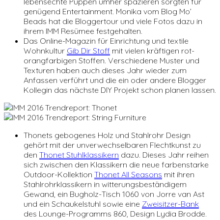
lebensechte Puppen umher spazieren sorgten für
genügend Entertainment. Monika vom Blog Mo’
Beads hat die Bloggertour und viele Fotos dazu in
ihrem IMM Resümee festgehalten.
Das Online-Magazin für Einrichtung und textile
Wohnkultur
Gib Dir Stoff
mit vielen kräftigen rot-
orangfarbigen Stoffen. Verschiedene Muster und
Texturen haben auch dieses Jahr wieder zum
Anfassen verführt und die ein oder andere Blogger
Kollegin das nächste DIY Projekt schon planen lassen.
Thonets gebogenes Holz und Stahlrohr Design
gehört mit der unverwechselbaren Flechtkunst zu
den
Thonet Stuhlklassikern
dazu. Dieses Jahr reihen
sich zwischen den Klassikern die neue farbenstarke
Outdoor-Kollektion
Thonet All Seasons
mit ihren
Stahlrohrklassikern in witterungsbeständigem
Gewand, ein Bugholz-Tisch 1060 von Jorre van Ast
und ein Schaukelstuhl sowie eine
Zweisitzer-Bank
des Lounge-Programms 860, Design Lydia Brodde.