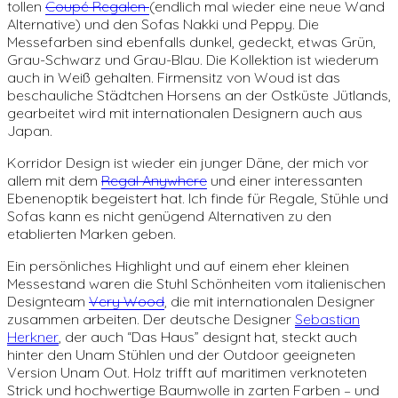
tollen
Coupé Regalen
(endlich mal wieder eine neue Wand
Alternative) und den Sofas Nakki und Peppy. Die
Messefarben sind ebenfalls dunkel, gedeckt, etwas Grün,
Grau-Schwarz und Grau-Blau. Die Kollektion ist wiederum
auch in Weiß gehalten. Firmensitz von Woud ist das
beschauliche Städtchen Horsens an der Ostküste Jütlands,
gearbeitet wird mit internationalen Designern auch aus
Japan.
Korridor Design ist wieder ein junger Däne, der mich vor
allem mit dem
Regal Anywhere
und einer interessanten
Ebenenoptik begeistert hat. Ich finde für Regale, Stühle und
Sofas kann es nicht genügend Alternativen zu den
etablierten Marken geben.
Ein persönliches Highlight und auf einem eher kleinen
Messestand waren die Stuhl Schönheiten vom italienischen
Designteam
Very Wood
, die mit internationalen Designer
zusammen arbeiten. Der deutsche Designer
Sebastian
Herkner
, der auch “Das Haus” designt hat, steckt auch
hinter den Unam Stühlen und der Outdoor geeigneten
Version Unam Out. Holz trifft auf maritimen verknoteten
Strick und hochwertige Baumwolle in zarten Farben – und