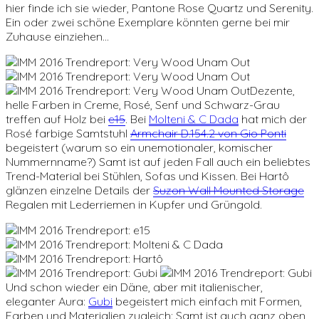
hier finde ich sie wieder, Pantone Rose Quartz und Serenity.
Ein oder zwei schöne Exemplare könnten gerne bei mir
Zuhause einziehen…
Dezente,
helle Farben in Creme, Rosé, Senf und Schwarz-Grau
treffen auf Holz bei
e15
. Bei
Molteni & C Dada
hat mich der
Rosé farbige Samtstuhl
Armchair D.154.2 von Gio Ponti
begeistert (warum so ein unemotionaler, komischer
Nummernname?) Samt ist auf jeden Fall auch ein beliebtes
Trend-Material bei Stühlen, Sofas und Kissen. Bei Hartô
glänzen einzelne Details der
Suzon Wall Mounted Storage
Regalen mit Lederriemen in Kupfer und Grüngold.
Und schon wieder ein Däne, aber mit italienischer,
eleganter Aura:
Gubi
begeistert mich einfach mit Formen,
Farben und Materialien zugleich: Samt ist auch ganz oben