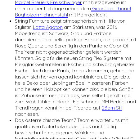
Marcel Breuers Freischwinger
mit Netzgewebe ist
einer meiner Lieblinge neben dem
Gebrüder Thonet
Bugholzarmlehnenstuhl
mit Rohrgeflecht.
String Furniture zeigt atmosphärisch mit Hilfe von
Stylistin
Lotta Agaton
am Stärksten, was 2016
Möbeltrend ist: Schwarz, Grau und Erdtöne
dominieren über helle, pudrige Farben, die gerade mit
Rose Quartz und Serenity in den Pantone Color Of
The Year nicht gegensätzlicher gefeiert werden
könnten. So gibt’s die neuen String Plex Systeme mit
Plexiglas-Seitenteilen in Esche und schwarz gebeizter
Esche. Doch keine Panik, Trends kommen, gehen und
lassen sich hervorragend kombinieren. Die geliebte
helle Deko oder Lieblingsmöbel in zarteren Farben
und helleren Holzoptiken können also bleiben. Schön
ist Zuhause immer noch das, was selbst gefällt und
zum Wohlfühlen einladet. Ein schöner IMM Bericht und
Trendfragen könnt ihr bei Ricarda auf
23qm Stil
nachlesen.
Das österreichische Team7 Team erwartet uns mit
qualitativen Naturholzmöbeln aus nachhaltig
bewirtschafteten, eigenen Wäldern und
Materialkombinationen mit Glas und Leder. Wie bei &